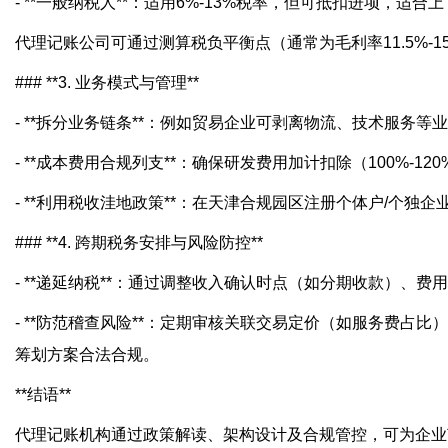
- **一般纳税人**：适用6%-13%税率，但可抵扣进项，适
代理记账公司可通过测算税负平衡点（通常为毛利率11.5%
### **3. 业务模式与管理**
- **拆分业务链条**：例如贸易企业可剥离物流、技术服务等
- **成本费用合规列支**：确保研发费用加计扣除（100
- **利用税收洼地政策**：在天津合规园区注册个体户/个独企
### **4. 跨期税务安排与风险防控**
- **递延纳税**：通过调整收入确认时点（如分期收款）、
- **防范稽查风险**：定期审核关联交易定价（如服务费
筹划方案合法合规。
**结语**
代理记账机构通过政策解读、架构设计及合规管控，可为企业节